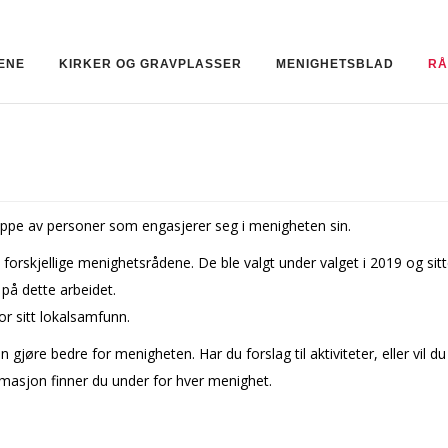
ENE
KIRKER OG GRAVPLASSER
MENIGHETSBLAD
RÅ
 gruppe av personer som engasjerer seg i menigheten sin.
rskjellige menighetsrådene. De ble valgt under valget i 2019 og sitter f
på dette arbeidet.
or sitt lokalsamfunn.
gjøre bedre for menigheten. Har du forslag til aktiviteter, eller vil du
rmasjon finner du under for hver menighet.