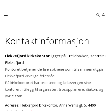
KIRKELIGE HANDLINGER
Kontaktinformasjon
MENIGHETENE
KIRKER OG GRAVPLASSER
Flekkefjord kirkekontor
ligger på Trellebakken, sentralt i
MENIGHETSBLAD
Flekkefjord.
Kontoret betjener de fire soknene som til sammen utgjør
RÅD OG UTVALG
Flekkefjord kirkelige fellesråd.
KALENDER
På kirkekontoret har prestene og kirkevergen sine
KONTAKT
kontorer, i tillegg til organister, trosopplærere, diakon, og
øvrig stab.
Adresse:
Flekkefjord kirkekontor, Anna Wahls gt. 5, 4400