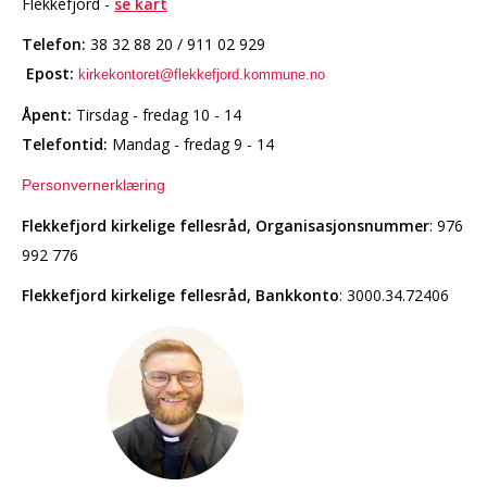
Flekkefjord -
se kart
Telefon:
38 32 88 20 / 911 02 929
Epost:
kirkekontoret@flekkefjord.kommune.no
Åpent:
Tirsdag - fredag 10 - 14
Telefontid:
Mandag - fredag 9 - 14
Personvernerklæring
Flekkefjord kirkelige fellesråd, Organisasjonsnummer
: 976
992 776
Flekkefjord kirkelige fellesråd,
Bankkonto
: 3000.34.72406