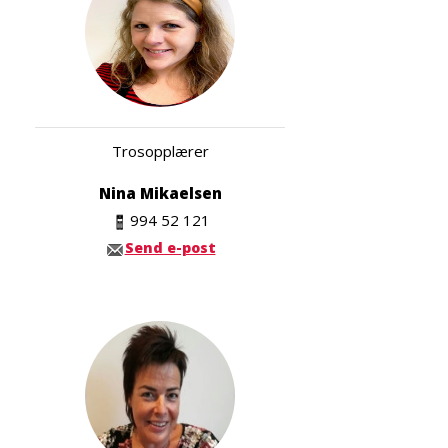
Trosopplærer
Nina Mikaelsen
994 52 121
Send e-post