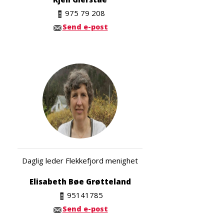
975 79 208
Send e-post
Daglig leder Flekkefjord menighet
Elisabeth Bøe Grøtteland
95141785
Send e-post