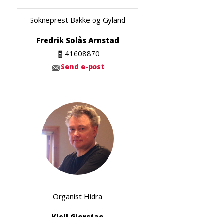
Sokneprest Bakke og Gyland
Fredrik Solås Arnstad
41608870
Send e-post
Organist Hidra
Kjell Gierstae