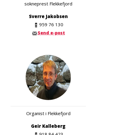
sokneprest Flekkefjord
Sverre Jakobsen
959 76 130
Send e-post
Organist i Flekkefjord
Geir Kalleberg
918 84 423