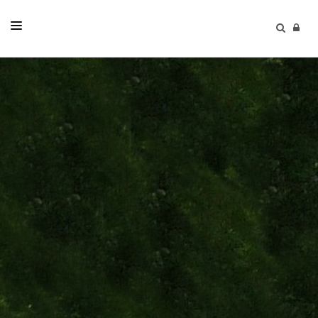
KIRKELIGE HANDLINGER
MENIGHETENE
KIRKER OG GRAVPLASSER
MENIGHETSBLAD
RÅD OG UTVALG
KALENDER
KONTAKT