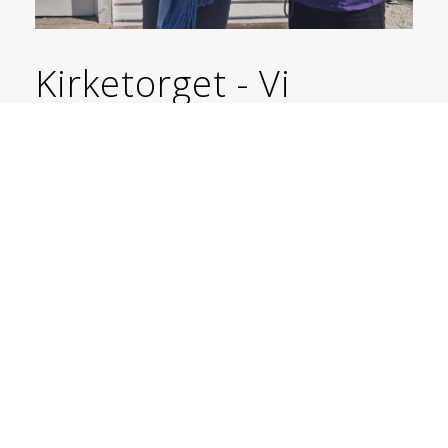
Kirketorget - Vi
trenger din hjelp !
Tenk å få samlet nesten all aktivitet på en plass !!
Les mer